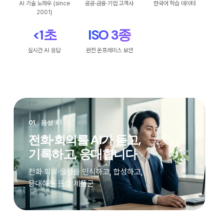
AI 기술 노하우 (since
공공·금융·기업 고객사
한국어 학습 데이터
2001)
<1초
ISO 3종
실시간 AI 응답
완전 온프레미스 보안
01
· 음성 AI
전화·회의를 AI가 듣고,
기록하고, 응대합니다
전화·회의·음성을 인식하고, 합성하고,
응대하는 음성 제품군